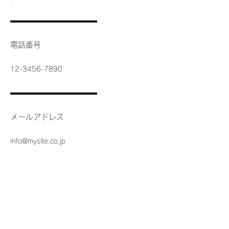
電話番号
12-3456-7890
メールアドレス
info@mysite.co.jp
返品・交換・キャンセル等
返品期限：商品到着より7日以内